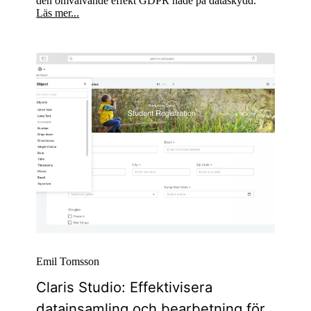
den omvälvande effekt GDPR hade på dataskydd.
Läs mer...
Emil Tomsson
Claris Studio: Effektivisera
datainsamling och bearbetning för