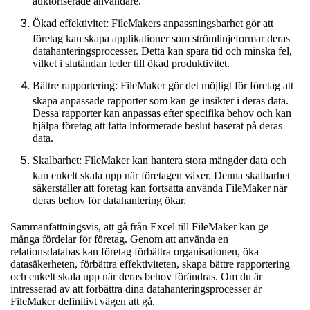
auktoriserade användare.
Ökad effektivitet: FileMakers anpassningsbarhet gör att
företag kan skapa applikationer som strömlinjeformar deras
datahanteringsprocesser. Detta kan spara tid och minska fel,
vilket i slutändan leder till ökad produktivitet.
Bättre rapportering: FileMaker gör det möjligt för företag att
skapa anpassade rapporter som kan ge insikter i deras data.
Dessa rapporter kan anpassas efter specifika behov och kan
hjälpa företag att fatta informerade beslut baserat på deras
data.
Skalbarhet: FileMaker kan hantera stora mängder data och
kan enkelt skala upp när företagen växer. Denna skalbarhet
säkerställer att företag kan fortsätta använda FileMaker när
deras behov för datahantering ökar.
Sammanfattningsvis, att gå från Excel till FileMaker kan ge
många fördelar för företag. Genom att använda en
relationsdatabas kan företag förbättra organisationen, öka
datasäkerheten, förbättra effektiviteten, skapa bättre rapportering
och enkelt skala upp när deras behov förändras. Om du är
intresserad av att förbättra dina datahanteringsprocesser är
FileMaker definitivt vägen att gå.